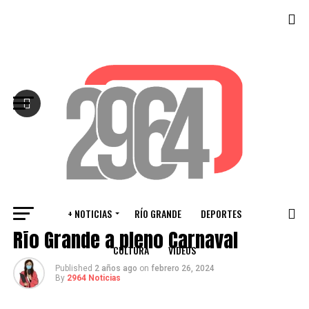
Salir de la versión móvil
+ NOTICIAS
RÍO GRANDE
DEPORTES
CULTURA
Río Grande a pleno Carnaval
CULTURA
VIDEOS
Published
2 años ago
on
febrero 26, 2024
By
2964 Noticias