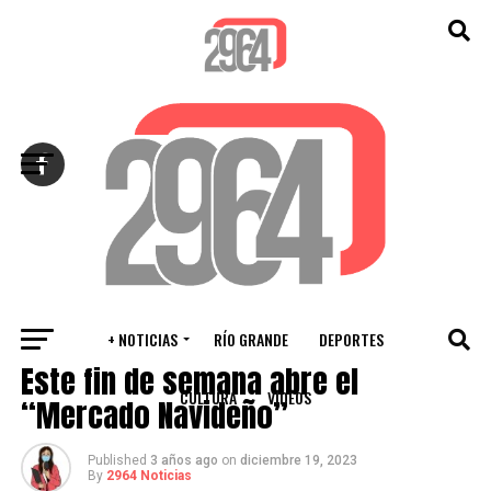
Salir de la versión móvil
+ NOTICIAS
RÍO GRANDE
DEPORTES
CULTURA
Este fin de semana abre el
CULTURA
VIDEOS
“Mercado Navideño”
Published
3 años ago
on
diciembre 19, 2023
By
2964 Noticias