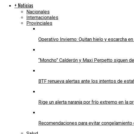
+ Noticias
Nacionales
Internacionales
Provinciales
Operativo Invierno: Quitan hielo y escarcha e
“Moncho” Calderón y Maxi Perpetto siguen d
BTF renueva alertas ante los intentos de est
Rige un alerta naranja por frío extremo en la p
Recomendaciones para evitar congelamiento 
Salud