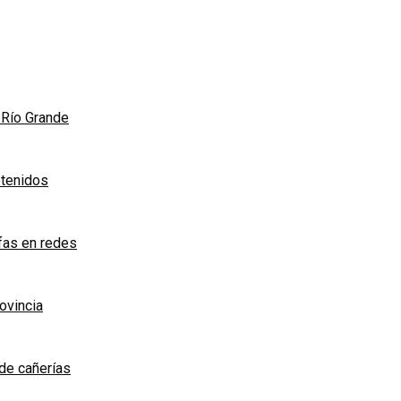
n Río Grande
etenidos
afas en redes
rovincia
de cañerías