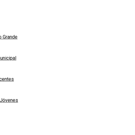
ío Grande
unicipal
scentes
e Jóvenes