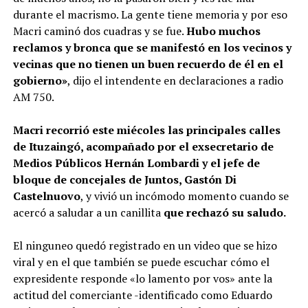
sus redes.
durante el macrismo. La gente tiene memoria y por eso
pic.twitter.com/0N6hchEP
Macri caminó dos cuadras y se fue.
Hubo muchos
rW
reclamos y bronca que se manifestó en los vecinos y
vecinas que no tienen un buen recuerdo de él en el
gobierno»
, dijo el intendente en declaraciones a radio
— Marcelo Puella (@marcelopueIIaok)
July 20, 2022
AM 750.
Macri recorrió este miécoles las principales calles
de Ituzaingó, acompañado por el exsecretario de
Medios Públicos Hernán Lombardi y el jefe de
bloque de concejales de Juntos, Gastón Di
Castelnuovo
, y vivió un incómodo momento cuando se
acercó a saludar a un canillita
que rechazó su saludo.
El ninguneo quedó registrado en un video que se hizo
viral y en el que también se puede escuchar cómo el
expresidente responde «lo lamento por vos» ante la
actitud del comerciante -identificado como Eduardo