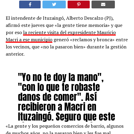
El intendente de Ituzaingó, Alberto Descalzo (PJ),
afirmó este jueves que «la gente tiene memoria» y que
por eso
la reciente visita del expresidente Mauricio
Macri a ese municipio
generó «reclamos y bronca» entre
los vecinos, que «no la pasaron bien» durante la gestión
anterior.
"Yo no te doy la mano",
"con lo que te robaste
danos de comer". Así
recibieron a Macri en
Ituzaingó. Seguro que este
video no lo va a subir a
«La gente y los pequeños comercios de barrio, algunos
de muchos años, no la pasaron bien y les fue mal