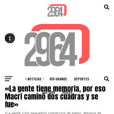
Salir de la versión móvil
+ NOTICIAS
RÍO GRANDE
DEPORTES
NACIONALES
«La gente tiene memoria, por eso
CULTURA
VIDEOS
Macri caminó dos cuadras y se
fue»
«La gente y los pequeños comercios de barrio, algunos de