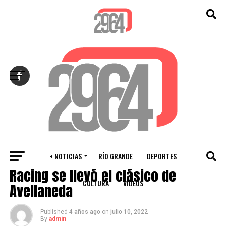
Salir de la versión móvil
+ NOTICIAS
RÍO GRANDE
DEPORTES
DEPORTES
Racing se llevó el clásico de
CULTURA
VIDEOS
Avellaneda
Published
4 años ago
on
julio 10, 2022
By
admin