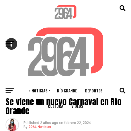
Salir de la versión móvil
+ NOTICIAS
RÍO GRANDE
DEPORTES
CULTURA
Se viene un nuevo Carnaval en Río
CULTURA
VIDEOS
Grande
Published
2 años ago
on
febrero 22, 2024
By
2964 Noticias