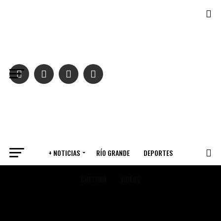
Salir de la versión móvil
+ NOTICIAS
RÍO GRANDE
DEPORTES
CULTURA
VIDEOS